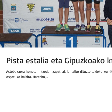
Pista estalia eta Gipuzkoako k
Astebukaera honetan iltzedun zapatilak jantziko dituzte taldeko korrik
ospatuko baitira. Hasteko,...