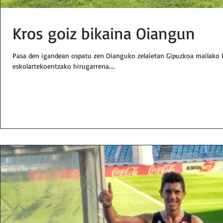
Kros goiz bikaina Oiangun
Pasa den igandean ospatu zen Oianguko zelaietan Gipuzkoa mailako f
eskolartekoentzako hirugarrena....