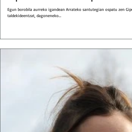
Egun borobila aurreko igandean Arrateko santutegian ospatu zen Gip
taldekideentzat, dagoneneko...