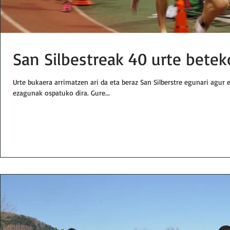
San Silbestreak 40 urte betek
Urte bukaera arrimatzen ari da eta beraz San Silberstre egunari agur 
ezagunak ospatuko dira. Gure...