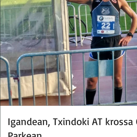
Igandean, Txindoki AT krossa
Parkean