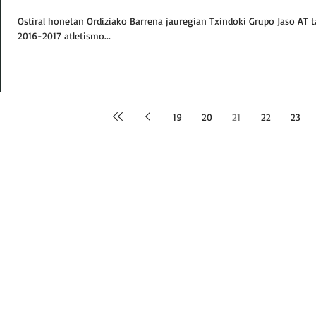
Ostiral honetan Ordiziako Barrena jauregian Txindoki Grupo Jaso AT t
2016-2017 atletismo...
19
20
21
22
23
Email:
txindokiat@gmail.com