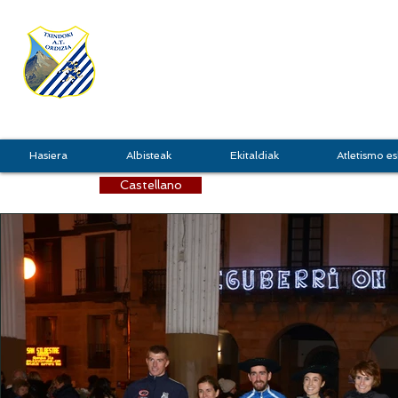
TXINDOKI
GRU
Hasiera
Albisteak
Ekitaldiak
Atletismo es
Castellano