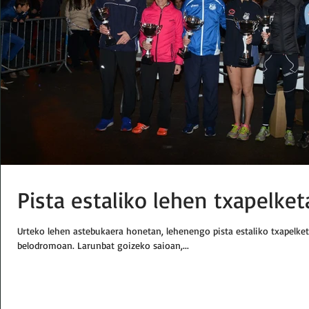
Pista estaliko lehen txapelket
Urteko lehen astebukaera honetan, lehenengo pista estaliko txapelke
belodromoan. Larunbat goizeko saioan,...