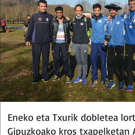
Eneko eta Txurik dobletea lor
Gipuzkoako kros txapelketan 