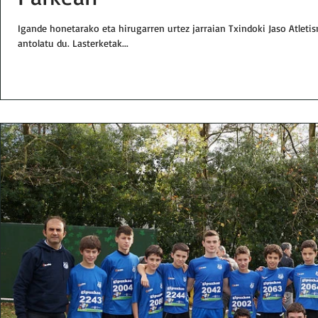
Igande honetarako eta hirugarren urtez jarraian Txindoki Jaso Atleti
antolatu du. Lasterketak...