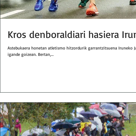
Kros denboraldiari hasiera Ir
Astebukaera honetan atletismo hitzordurik garrantzitsuena Iruneko J
igande goizean. Bertan,...