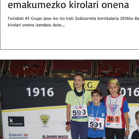
emakumezko kirolari onena
Txindoki AT Grupo Jaso-ko-ko Irati Zubizarreta korrikalaria 2016ko 
kirolari onena izendatu dute....