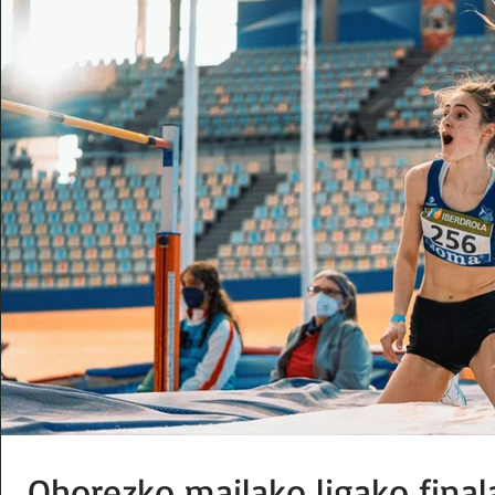
Ohorezko mailako ligako final