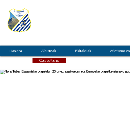
TXINDOKI
GRU
Hasiera
Albisteak
Ekitaldiak
Atletismo es
Castellano