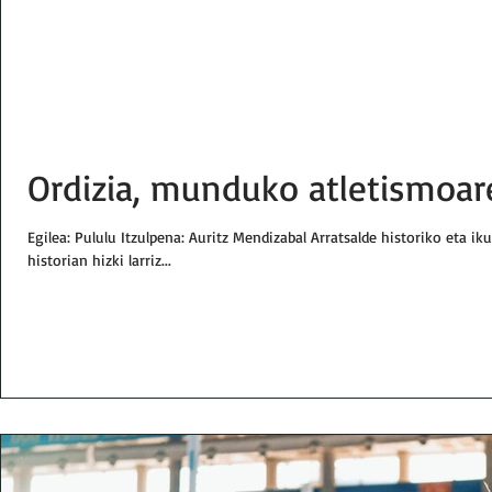
Ordizia, munduko atletismoar
Egilea: Pululu Itzulpena: Auritz Mendizabal Arratsalde historiko eta i
historian hizki larriz...