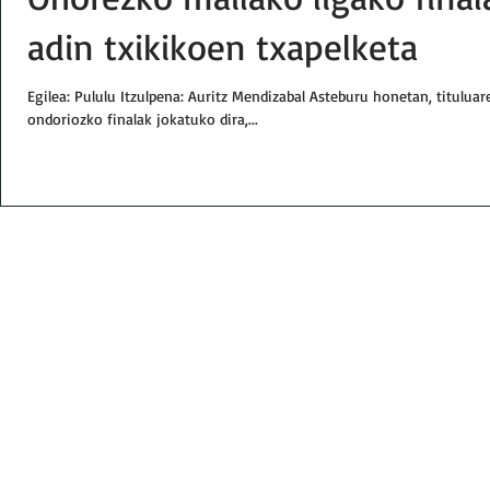
adin txikikoen txapelketa
Egilea: Pululu Itzulpena: Auritz Mendizabal Asteburu honetan, titulua
ondoriozko finalak jokatuko dira,...
Email:
txindokiat@gmail.com