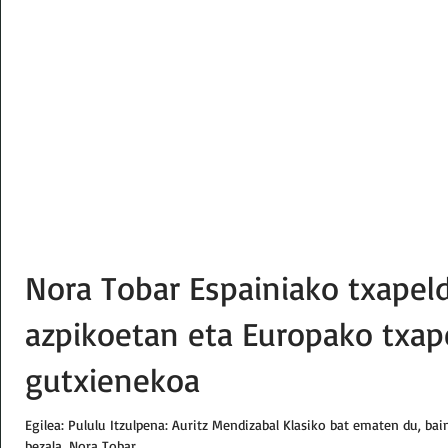
Nora Tobar Espainiako txapel
azpikoetan eta Europako txap
gutxienekoa
Egilea: Pululu Itzulpena: Auritz Mendizabal Klasiko bat ematen du, ba
bezala. Nora Tobar...