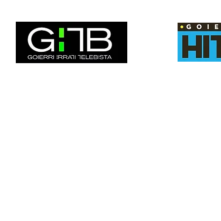
Email:
txindokiat@gmail.com