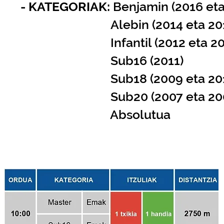
- KATEGORIAK:
B
enjamin (2016 et
A
lebin (2014 eta 20
Infantil (2012 eta 201
Sub16 (2011)
Sub18 (2009 eta 201
Sub20 (2007 eta 200
Absolutua
ZIRKUITOA eta ORDUTEGIA