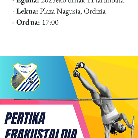
- Lekua:
Plaza Nagusia, Ordizia
- Ordua:
17:00
KARTELA