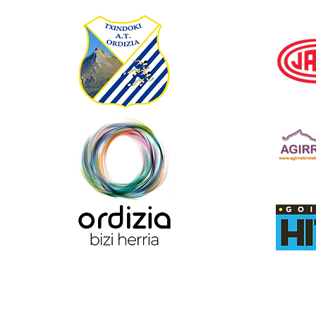
Email:
txindokiat@gmail.com