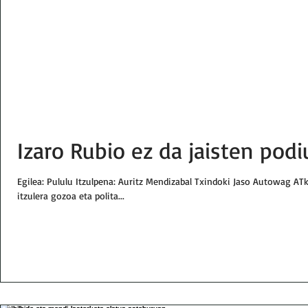
Izaro Rubio ez da jaisten pod
Egilea: Pululu Itzulpena: Auritz Mendizabal Txindoki Jaso Autowag ATk
itzulera gozoa eta polita...