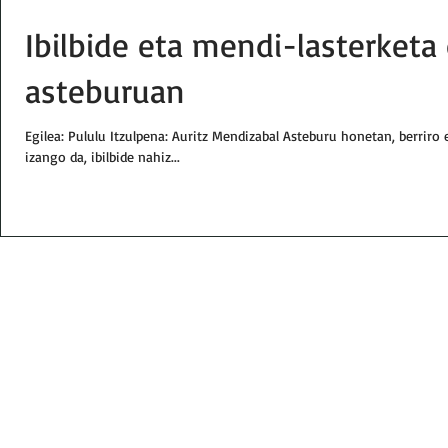
Ibilbide eta mendi-lasterketa
asteburuan
Egilea: Pululu Itzulpena: Auritz Mendizabal Asteburu honetan, berrir
izango da, ibilbide nahiz...
Email:
txindokiat@gmail.com