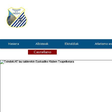
TXINDOKI
GRU
Hasiera
Albisteak
Ekitaldiak
Atletismo es
Castellano