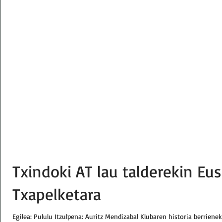
Txindoki AT lau talderekin Eu
Txapelketara
Egilea: Pululu Itzulpena: Auritz Mendizabal Klubaren historia berriene