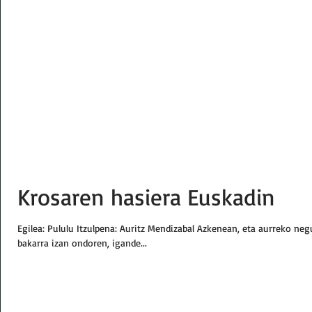
Krosaren hasiera Euskadin
Egilea: Pululu Itzulpena: Auritz Mendizabal Azkenean, eta aurreko n
bakarra izan ondoren, igande...