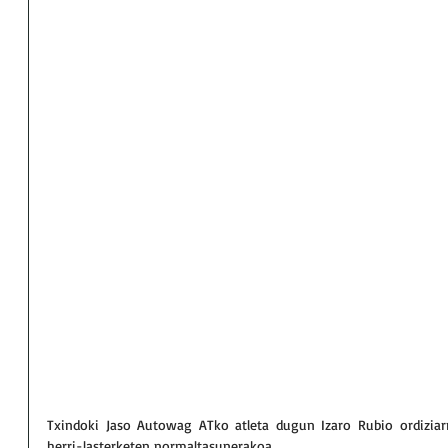
Txindoki Jaso Autowag ATko atleta dugun Izaro Rubio ordiziarra
herri-lasterketen normaltasunerakoa.