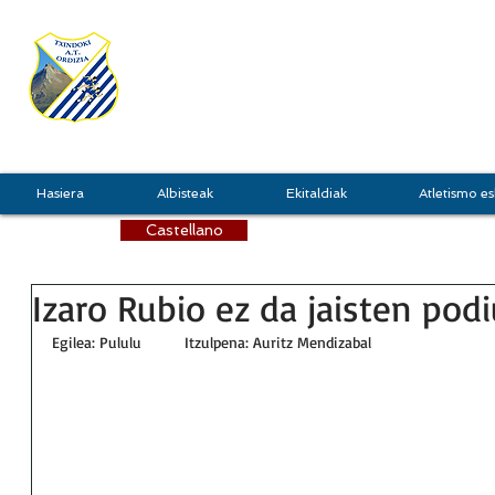
TXINDOKI
GRU
Hasiera
Albisteak
Ekitaldiak
Atletismo es
Castellano
Izaro Rubio ez da jaisten pod
Egilea: Pululu	Itzulpena: Auritz Mendizabal