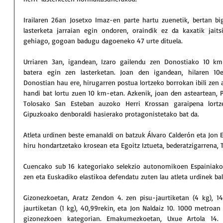
Irailaren 26an Josetxo Imaz-en parte hartu zuenetik, bertan big
lasterketa jarraian egin ondoren, oraindik ez da kaxatik jaits
gehiago, gogoan badugu dagoeneko 47 urte dituela.
Urriaren 3an, igandean, Izaro gailendu zen Donostiako 10 km-
batera egin zen lasterketan. Joan den igandean, hilaren 10ea
Donostian hau ere, hirugarren postua lortzeko borrokan ibili zen 
handi bat lortu zuen 10 km-etan. Azkenik, joan den asteartean, P
Tolosako San Esteban auzoko Herri Krossan garaipena lortzek
Gipuzkoako denboraldi hasierako protagonistetako bat da.
Atleta urdinen beste emanaldi on batzuk Álvaro Calderón eta Jon E
hiru hondartzetako krosean eta Egoitz Iztueta, bederatzigarrena, 
Cuencako sub 16 kategoriako selekzio autonomikoen Espainiako t
zen eta Euskadiko elastikoa defendatu zuten lau atleta urdinek ba
Gizonezkoetan, Aratz Zendon 4. zen pisu-jaurtiketan (4 kg), 14
jaurtiketan (1 kg), 40,99rekin, eta Jon Naldaiz 10. 1000 metroan 
gizonezkoen kategorian. Emakumezkoetan, Uxue Artola 14. z