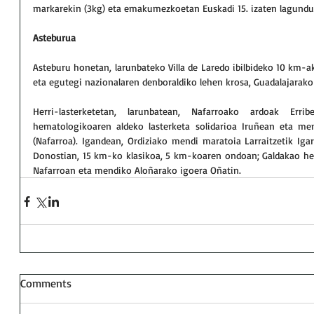
markarekin (3kg) eta emakumezkoetan Euskadi 15. izaten lagundu
Asteburua
Asteburu honetan, larunbateko Villa de Laredo ibilbideko 10 km-ak
eta egutegi nazionalaren denboraldiko lehen krosa, Guadalajarako V
Herri-lasterketetan, larunbatean, Nafarroako ardoak Erribe
hematologikoaren aldeko lasterketa solidarioa Iruñean eta me
(Nafarroa). Igandean, Ordiziako mendi maratoia Larraitzetik Igar
Donostian, 15 km-ko klasikoa, 5 km-koaren ondoan; Galdakao herri
Nafarroan eta mendiko Aloñarako igoera Oñatin.
Comments