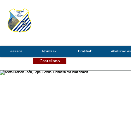
TXINDOKI
GRU
Hasiera
Albisteak
Ekitaldiak
Atletismo es
Castellano