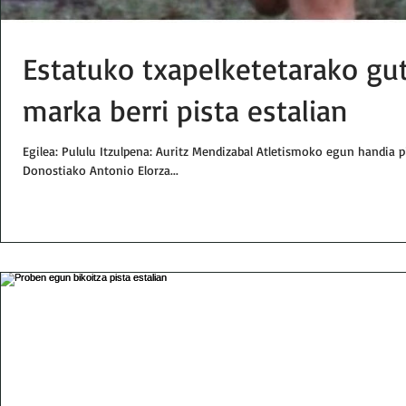
Estatuko txapelketetarako gu
marka berri pista estalian
Egilea: Pululu Itzulpena: Auritz Mendizabal Atletismoko egun handia p
Donostiako Antonio Elorza...