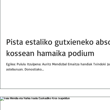
Pista estaliko gutxieneko abs
kossean hamaika podium
Egilea: Pululu Itzulpena: Auritz Mendizbal Emaitza handiak Txindoki 
asteburuan. Donostiako...