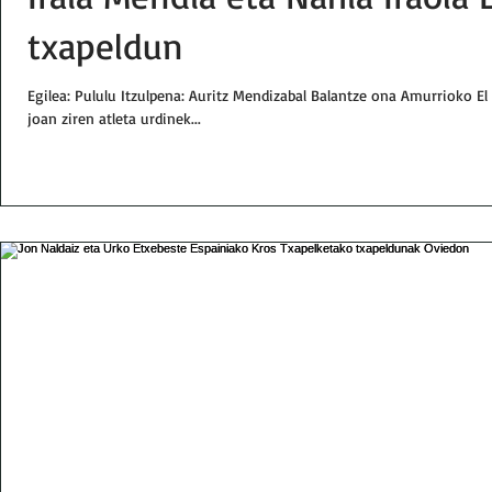
txapeldun
Egilea: Pululu Itzulpena: Auritz Mendizabal Balantze ona Amurrioko El
joan ziren atleta urdinek...