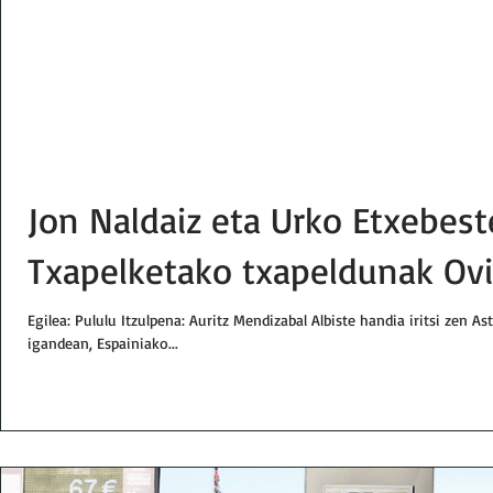
Jon Naldaiz eta Urko Etxebest
Txapelketako txapeldunak Ov
Egilea: Pululu Itzulpena: Auritz Mendizabal Albiste handia iritsi zen As
igandean, Espainiako...