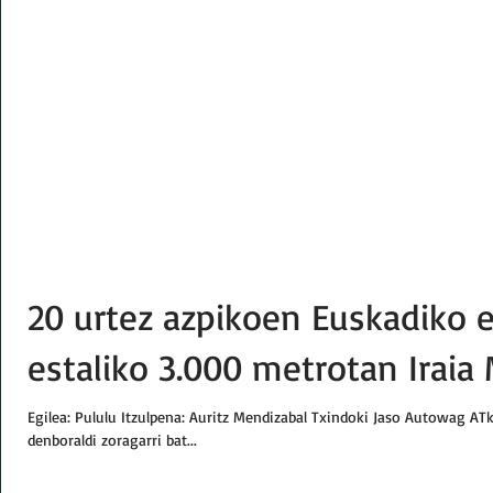
20 urtez azpikoen Euskadiko e
estaliko 3.000 metrotan Iraia
Egilea: Pululu Itzulpena: Auritz Mendizabal Txindoki Jaso Autowag ATko
denboraldi zoragarri bat...