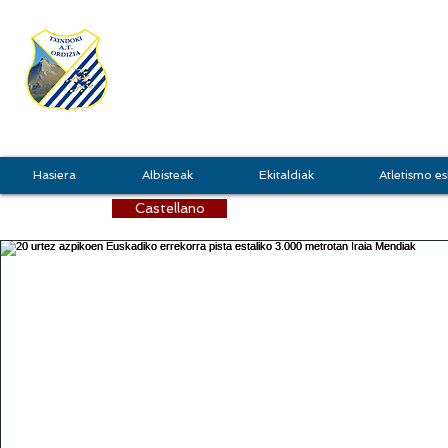
TXINDOKI
GRU
Hasiera
Albisteak
Ekitaldiak
Atletismo es
Castellano