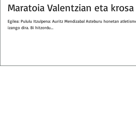
Maratoia Valentzian eta kros
Egilea: Pululu Itzulpena: Auritz Mendizabal Asteburu honetan atletis
izango dira. Bi hitzordu...
Email:
txindokiat@gmail.com