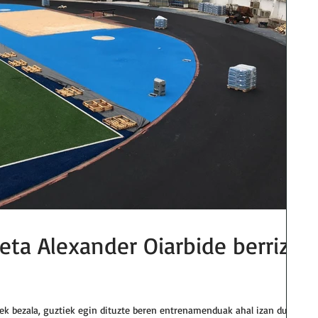
eta Alexander Oiarbide berriz
n
etek bezala, guztiek egin dituzte beren entrenamenduak ahal izan duten