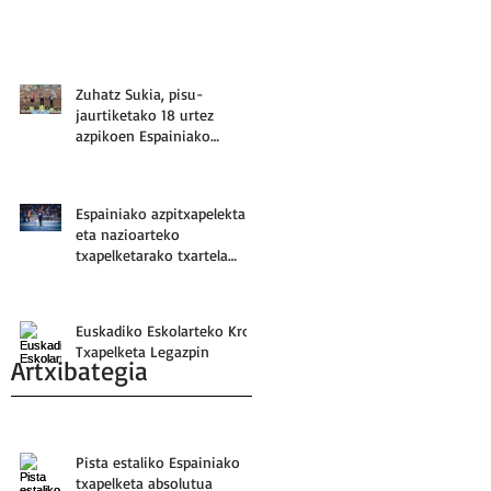
Zuhatz Sukia, pisu-
jaurtiketako 18 urtez
azpikoen Espainiako
hirugarrena
Espainiako azpitxapelekta
eta nazioarteko
txapelketarako txartela
Danel Perezentzat
Euskadiko Eskolarteko Kros
Txapelketa Legazpin
Artxibategia
Pista estaliko Espainiako
txapelketa absolutua