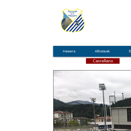
TXIN
Hasiera
Albisteak
E
Castellano