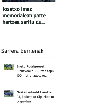
Josetxo Imaz
memorialean parte
hartzea saritu du
Txindoki AT taldeak
Sarrera berrienak
Eneko Rodríguezek
Gipuzkoako 18 urtez azpiko
100 metro lauetako
errekorra: 10.92
Nesken infantil Txindoki
AT, klubetako Gipuzkoako
txapeldun