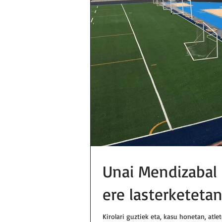
Unai Mendizabal 
ere lasterketeta
Kirolari guztiek eta, kasu honetan, atl