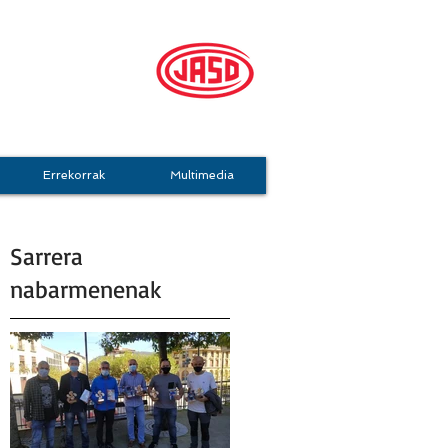
mo Taldea
Errekorrak
Multimedia
Sarrera
nabarmenenak