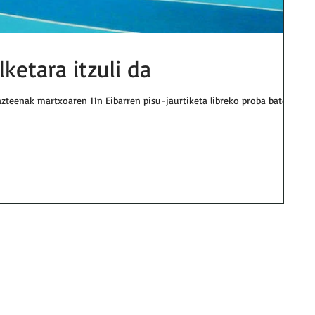
ketara itzuli da
azteenak martxoaren 11n Eibarren pisu-jaurtiketa libreko proba batean