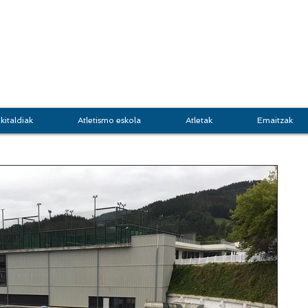
DOKI
GRUPO JASO
Atletis
kitaldiak
Atletismo eskola
Atletak
Emaitzak