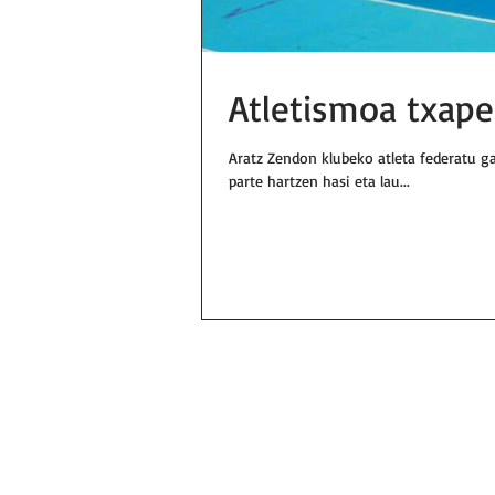
Atletismoa txapel
Aratz Zendon klubeko atleta federatu g
parte hartzen hasi eta lau...