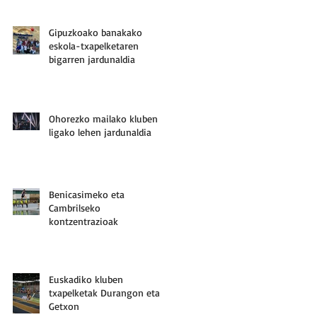
Gipuzkoako banakako
eskola-txapelketaren
bigarren jardunaldia
Ohorezko mailako kluben
ligako lehen jardunaldia
Benicasimeko eta
Cambrilseko
kontzentrazioak
Euskadiko kluben
txapelketak Durangon eta
Getxon