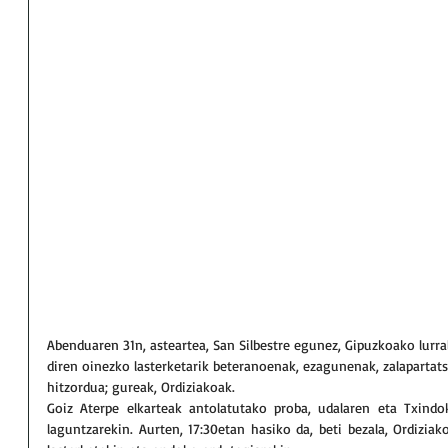
Abenduaren 31n, asteartea, San Silbestre egunez, Gipuzkoako lurra
diren oinezko lasterketarik beteranoenak, ezagunenak, zalapartat
hitzordua; gureak, Ordiziakoak.
Goiz Aterpe elkarteak antolatutako proba, udalaren eta Txind
laguntzarekin. Aurten, 17:30etan hasiko da, beti bezala, Ordiziak