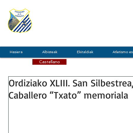
TXINDOKI
GRU
Hasiera
Albisteak
Ekitaldiak
Atletismo es
Castellano
Ordiziako XLIII. San Silbestre
Caballero “Txato” memoriala