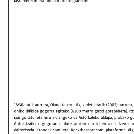
lasterketekin eta ondoko ordutegiarekin:
18:30etatik aurrera, Olano tabernatik, kadeteetatik (2005) aurrera, 
ohiko ibilbide gogorra egiteko (6200 metro gutxi gorabehera). Itzul
izango ditu, eta hiru aldiz igoko da Asto kaleko aldapa, probako g
Antolatzaileek gogorarazi dute aurten eta lehen aldiz izen-e
daitezkeela Kronoak.com eta Rockthesport.com plataforma digi