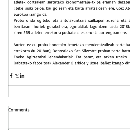
atletek dortsalean sartutako kronometraje-txipa eraman dezate
liteke inskripzioa, bai goizean eta baita arratsaldean ere, Goiz A
eurokoa izango da.
Proba ondo egiteko eta antolakuntzari sailkapen zuzena eta a
berritasun horiek gorabehera, eguraldiak laguntzen badu 2018k
ziren 569 atleten errekorra puskatzea espero da aurtengoan ere.
Aurten ez du proba honetako benetako menderatzaileak parte hartu
errekorra du 2018an), Donostiako San Silvestre proban parte hart
Eneko Agirrezabal lehendakariak. Eta beraz, eta azken uneko s
irabazteko faboritoak Alexander Oiarbide y Uxue Ibañez izango dir
Comments