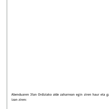
Abenduaren 31an Ordiziako alde zaharrean egin ziren haur eta g
izan ziren: