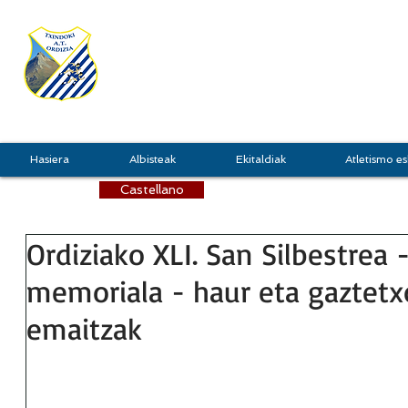
TXINDOKI
GRU
Hasiera
Albisteak
Ekitaldiak
Atletismo es
Castellano
Ordiziako XLI. San Silbestrea 
memoriala - haur eta gaztet
emaitzak