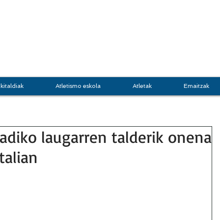
DOKI
GRUPO JASO
Atletis
kitaldiak
Atletismo eskola
Atletak
Emaitzak
adiko laugarren talderik onena
talian