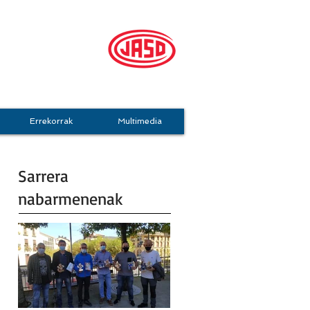
mo Taldea
Errekorrak
Multimedia
Sarrera
nabarmenenak