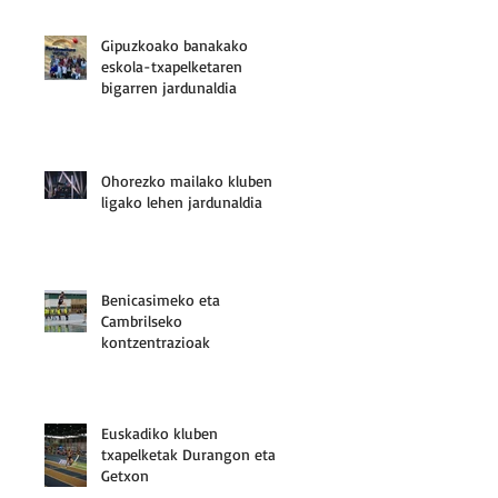
Gipuzkoako banakako
eskola-txapelketaren
bigarren jardunaldia
Ohorezko mailako kluben
ligako lehen jardunaldia
Benicasimeko eta
Cambrilseko
kontzentrazioak
Euskadiko kluben
txapelketak Durangon eta
Getxon