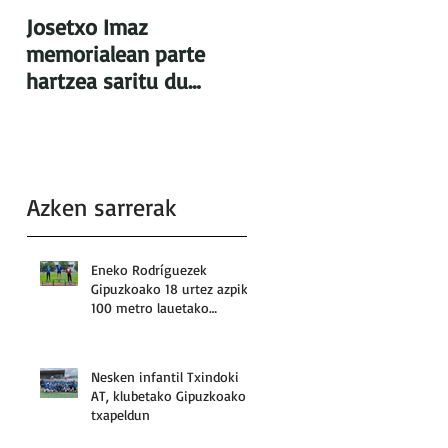
Josetxo Imaz
memorialean parte
hartzea saritu du
Txindoki AT taldeak
Azken sarrerak
Eneko Rodríguezek
Gipuzkoako 18 urtez azpiko
100 metro lauetako
errekorra: 10.92
Nesken infantil Txindoki
AT, klubetako Gipuzkoako
txapeldun