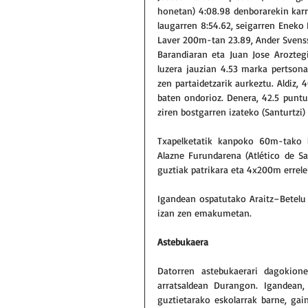
honetan) 4:08.98 denborarekin karre
laugarren 8:54.62, seigarren Eneko 
Laver 200m-tan 23.89, Ander Svenss
Barandiaran eta Juan Jose Aroztegi)
luzera jauzian 4.53 marka pertsonal
zen partaidetzarik aurkeztu. Aldiz
baten ondorioz. Denera, 42.5 puntu 
ziren bostgarren izateko (Santurtzi) 
Txapelketatik kanpoko 60m-tako l
Alazne Furundarena (Atlético de Sa
guztiak patrikara eta 4x200m errele
Igandean ospatutako Araitz–Betelu l
izan zen emakumetan.
Astebukaera
Datorren astebukaerari dagokion
arratsaldean Durangon. Igandean,
guztietarako eskolarrak barne, gai