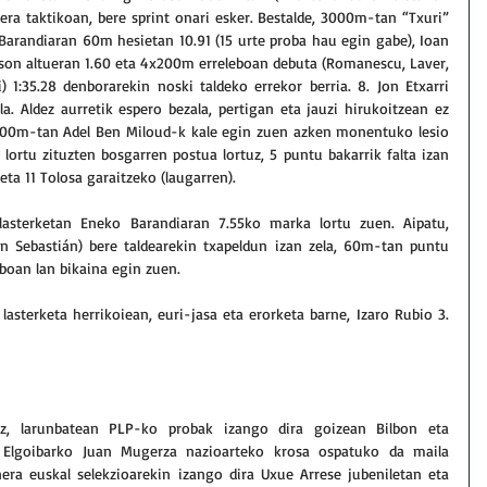
ra taktikoan, bere sprint onari esker. Bestalde, 3000m-tan “Txuri” 
Barandiaran 60m hesietan 10.91 (15 urte proba hau egin gabe), Ioan 
on altueran 1.60 eta 4x200m erreleboan debuta (Romanescu, Laver, 
 1:35.28 denborarekin noski taldeko errekor berria. 8. Jon Etxarri 
a. Aldez aurretik espero bezala, pertigan eta jauzi hirukoitzean ez 
, 400m-tan Adel Ben Miloud-k kale egin zuen azken monentuko lesio 
lortu zituzten bosgarren postua lortuz, 5 puntu bakarrik falta izan 
eta 11 Tolosa garaitzeko (laugarren).
asterketan Eneko Barandiaran 7.55ko marka lortu zuen. Aipatu, 
n Sebastián) bere taldearekin txapeldun izan zela, 60m-tan puntu 
boan lan bikaina egin zuen.
asterketa herrikoiean, euri-jasa eta erorketa barne, Izaro Rubio 3. 
ez, larunbatean PLP-ko probak izango dira goizean Bilbon eta 
 Elgoibarko Juan Mugerza nazioarteko krosa ospatuko da maila 
nera euskal selekzioarekin izango dira Uxue Arrese jubeniletan eta 