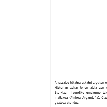
Arratsalde bikaina eskaini ziguten
Historian zehar lehen aldia zen 
Etorkizun haundiko emakume tald
mailakoa (Ainhoa Argandoña). Gizo
gazteez atondua.