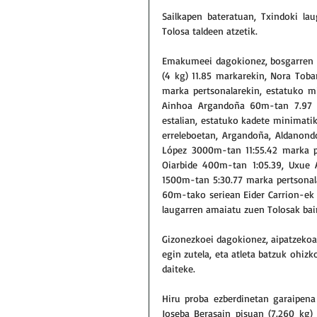
Sailkapen bateratuan, Txindoki la
Tolosa taldeen atzetik.
Emakumeei dagokionez, bosgarren po
(4 kg) 11.85 markarekin, Nora Tobar
marka pertsonalarekin, estatuko mi
Ainhoa Argandoña 60m-tan 7.97 et
estalian, estatuko kadete minimati
erreleboetan, Argandoña, Aldanondo,
López 3000m-tan 11:55.42 marka pe
Oiarbide 400m-tan 1:05.39, Uxue 
1500m-tan 5:30.77 marka pertsonala
60m-tako seriean Eider Carrion-ek 8
laugarren amaiatu zuen Tolosak bai
Gizonezkoei dagokionez, aipatzekoa 
egin zutela, eta atleta batzuk ohizk
daiteke.
Hiru proba ezberdinetan garaipen
Joseba Berasain pisuan (7.260 kg) 