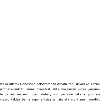
 etxeko atletek Donostiko belodromoan ospatu zen Euskadiko Kopan. 
gizonezkoentzat, emakumeentzat aldiz bosgarren urtea jarraian. 
e gaztea aurkeztu zuen klubak, non partaide bakarra promesa 
nezko taldea berriz esperientziaz jantzia eta etorkizun haundiko 