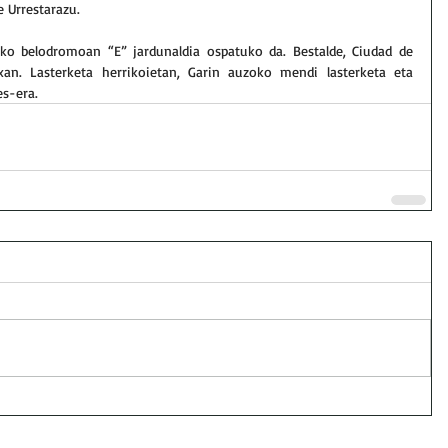
e Urrestarazu.
iko belodromoan “E” jardunaldia ospatuko da. Bestalde, Ciudad de 
an. Lasterketa herrikoietan, Garin auzoko mendi lasterketa eta 
es-era.