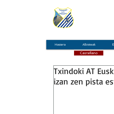
TXIN
Hasiera
Albisteak
E
Castellano
Txindoki AT Eusk
izan zen pista es