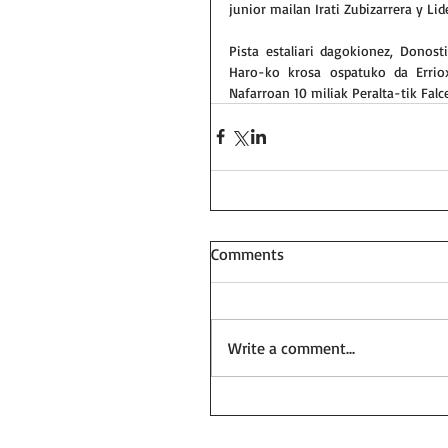
junior mailan Irati Zubizarrera y Lid
Pista estaliari dagokionez, Donost
Haro-ko krosa ospatuko da Erriox
Nafarroan 10 miliak Peralta-tik Falc
Comments
Write a comment...