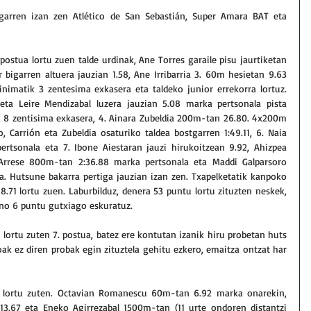
ugarren izan zen Atlético de San Sebastián, Super Amara BAT eta 
stua lortu zuen talde urdinak, Ane Torres garaile pisu jaurtiketan 
 bigarren altuera jauzian 1.58, Ane Irribarria 3. 60m hesietan 9.63 
nimatik 3 zentesima exkasera eta taldeko junior errekorra lortuz. 
a Leire Mendizabal luzera jauzian 5.08 marka pertsonala pista 
k 8 zentisima exkasera, 4. Ainara Zubeldia 200m-tan 26.80. 4x200m 
 Carrión eta Zubeldia osaturiko taldea bostgarren 1:49.11, 6. Naia 
rtsonala eta 7. Ibone Aiestaran jauzi hirukoitzean 9.92, Ahizpea 
Arrese 800m-tan 2:36.88 marka pertsonala eta Maddi Galparsoro 
. Hutsune bakarra pertiga jauzian izan zen. Txapelketatik kanpoko 
.71 lortu zuen. Laburbilduz, denera 53 puntu lortu zituzten neskek, 
no 6 puntu gutxiago eskuratuz.
lortu zuten 7. postua, batez ere kontutan izanik hiru probetan huts 
oak ez diren probak egin zituztela gehitu ezkero, emaitza ontzat har 
a lortu zuten. Octavian Romanescu 60m-tan 6.92 marka onarekin, 
13.67 eta Eneko Agirrezabal 1500m-tan (11 urte ondoren distantzi 