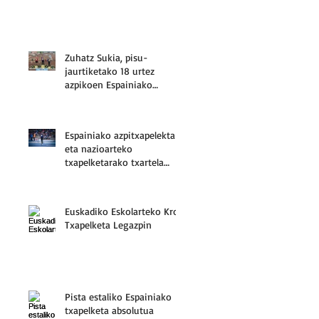
Zuhatz Sukia, pisu-
jaurtiketako 18 urtez
azpikoen Espainiako
hirugarrena
Espainiako azpitxapelekta
eta nazioarteko
txapelketarako txartela
Danel Perezentzat
Euskadiko Eskolarteko Kros
Txapelketa Legazpin
Pista estaliko Espainiako
txapelketa absolutua