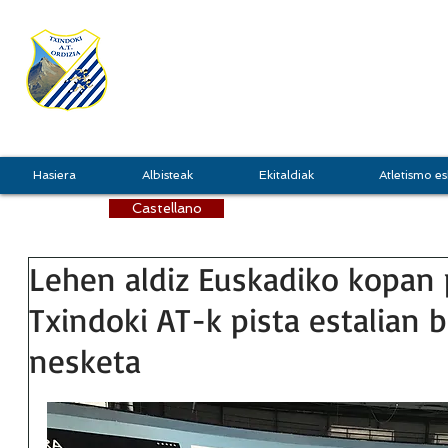
TXINDOKI
GRU
Hasiera
Albisteak
Ekitaldiak
Atletismo es
Castellano
Lehen aldiz Euskadiko kopan 
Txindoki AT-k pista estalian b
nesketa