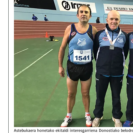
Astebukaera honetako ekitaldi interesgarriena Donostiako belodr