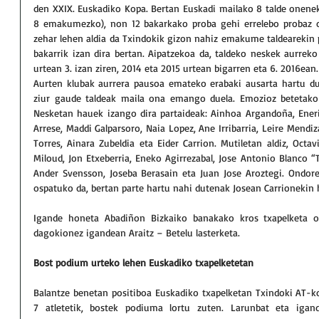
den XXIX. Euskadiko Kopa. Bertan Euskadi mailako 8 talde onenek 
8 emakumezko), non 12 bakarkako proba gehi errelebo probaz o
zehar lehen aldia da Txindokik gizon nahiz emakume taldearekin p
bakarrik izan dira bertan. Aipatzekoa da, taldeko neskek aurrek
urtean 3. izan ziren, 2014 eta 2015 urtean bigarren eta 6. 2016ean.
Aurten klubak aurrera pausoa emateko erabaki ausarta hartu du.
ziur gaude taldeak maila ona emango duela. Emozioz betetako 
Nesketan hauek izango dira partaideak: Ainhoa Argandoña, Eneri
Arrese, Maddi Galparsoro, Naia Lopez, Ane Irribarria, Leire Mendiz
Torres, Ainara Zubeldia eta Eider Carrion. Mutiletan aldiz, Octa
Miloud, Jon Etxeberria, Eneko Agirrezabal, Jose Antonio Blanco “T
Ander Svensson, Joseba Berasain eta Juan Jose Aroztegi. Ondoren,
ospatuko da, bertan parte hartu nahi dutenak Josean Carrionekin h
Igande honeta Abadiñon Bizkaiko banakako kros txapelketa osp
dagokionez igandean Araitz – Betelu lasterketa.
Bost podium urteko lehen Euskadiko txapelketetan
Balantze benetan positiboa Euskadiko txapelketan Txindoki AT-ko 
7 atletetik, bostek podiuma lortu zuten. Larunbat eta igand