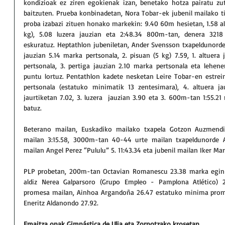
kondizioak ez ziren egokienak izan, benetako hotza pairatu zut
baitzuten. Prueba konbinadetan, Nora Tobar-ek jubenil mailako ti
proba izabazi zituen honako markekin: 9.40 60m hesietan, 1.58 altu
kg), 5.08 luzera jauzian eta 2:48.34 800m-tan, denera 3218
eskuratuz. Heptathlon jubeniletan, Ander Svensson txapeldunorde i
jauzian 5.14 marka pertsonala, 2. pisuan (5 kg) 7.59, 1. altuera
pertsonala, 3. pertiga jauzian 2.10 marka pertsonala eta lehen
puntu lortuz. Pentathlon kadete nesketan Leire Tobar-en estrei
pertsonala (estatuko minimatik 13 zentesimara), 4. altuera jau
jaurtiketan 7.02, 3. luzera  jauzian 3.90 eta 3. 600m-tan 1:55.2
batuz.
Beterano mailan, Euskadiko mailako txapela Gotzon Auzmend
mailan 3:15.58, 3000m-tan 40-44 urte mailan txapeldunorde A
mailan Angel Perez “Pululu” 5. 11:43.34 eta jubenil mailan Iker Ma
PLP probetan, 200m-tan Octavian Romanescu 23.38 marka egin z
aldiz Nerea Galparsoro (Grupo Empleo - Pamplona Atlético) 2
promesa mailan, Ainhoa Argandoña 26.47 estatuko minima promes
Eneritz Aldanondo 27.92.
Emaitza onak Gimnástica de Ulia eta Zornotzako krosetan