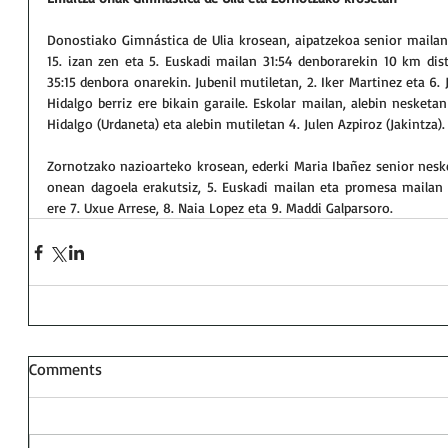
Donostiako Gimnástica de Ulia krosean, aipatzekoa senior mailan 
15. izan zen eta 5. Euskadi mailan 31:54 denborarekin 10 km dist
35:15 denbora onarekin. Jubenil mutiletan, 2. Iker Martinez eta 6. 
Hidalgo berriz ere bikain garaile. Eskolar mailan, alebin nesketan 
Hidalgo (Urdaneta) eta alebin mutiletan 4. Julen Azpiroz (Jakintza).
Zornotzako nazioarteko krosean, ederki Maria Ibañez senior nesk
onean dagoela erakutsiz, 5. Euskadi mailan eta promesa mailan 
ere 7. Uxue Arrese, 8. Naia Lopez eta 9. Maddi Galparsoro.
Comments