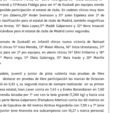
endi y 51ºAmaia Fidalgo para ser 4º de Euskadi por equipos siendo 
posible participación el estatal de clubs. En cadetes chicos muy bien 
º Jon Zeberio,20º Ander Svensson y 31º Julen Ezpeleta sien 2º de 
clasificación para el estatal de clubs de Madrid, también magnificas 
ue Arrese, 15º Naia Lopez,17º Maddi Galparsoro y 32º Nora Insausti 
ficándose para el estatal de clubs de Madrid como segundas.
onato de Euskadi) en infantil chicos nueva victoria de Natnael 
l chicas 11º Iraia Mendia, 13º Maier Altuna, 16º Intza Urrestarazu, 21º 
para ser 2º por equipos, en alevin chicos 14º Ekhi Irribarria y 18º 
º Maria vega, 11º Olaia Galarraga, 15º Naia Iraola y 20º Mariñe 
.
ete, juvenil y junior de pista cubierta mas pruebas de libre 
  destacar en pruebas de libre participación las marcas de Octavian 
 en 6,92 s, su segunda marca de siempre realizando  en su primer 
a estatal, Ioan Laver corria en 7,45 s y Eneko Barandiaran en 7,60 
endia lanzaba por 1º vez con la bola grande (7,260 kg) y hacia una 
 parte Nerea Galparsoro (Pamplona Atletico) corría los 60 metros en 
na de Gipuzkoa de 60 metros Ainhoa Argandoña con 7,99 s y 7º Jone 
o junior Jone Aranceta era subcampeona con 10,27 s marca personal. 