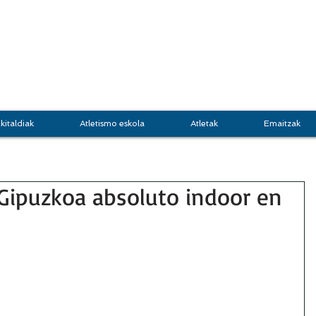
DOKI
GRUPO JASO
Atletis
kitaldiak
Atletismo eskola
Atletak
Emaitzak
ipuzkoa absoluto indoor en