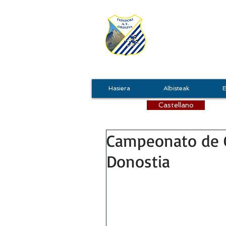
TXIN
Hasiera
Albisteak
E
Castellano
Campeonato de G
Donostia