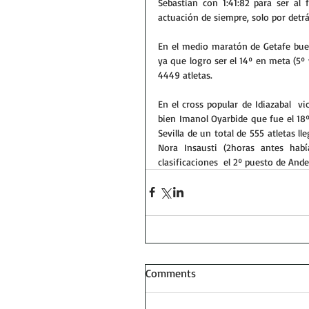
Sebastian con 1:41:82 para ser al 
actuación de siempre, solo por detrás
En el medio maratón de Getafe buen
ya que logro ser el 14º en meta (5º 
4449 atletas.
En el cross popular de Idiazabal  v
bien Imanol Oyarbide que fue el 18º
Sevilla de un total de 555 atletas ll
Nora Insausti (2horas antes habí
clasificaciones  el 2º puesto de Ande
Comments