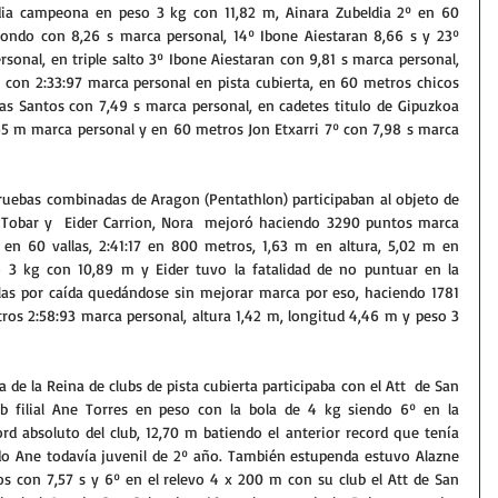
dia campeona en peso 3 kg con 11,82 m, Ainara Zubeldia 2º en 60 
nondo con 8,26 s marca personal, 14º Ibone Aiestaran 8,66 s y 23º 
sonal, en triple salto 3º Ibone Aiestaran con 9,81 s marca personal, 
con 2:33:97 marca personal en pista cubierta, en 60 metros chicos  
as Santos con 7,49 s marca personal, en cadetes titulo de Gipuzkoa 
65 m marca personal y en 60 metros Jon Etxarri 7º con 7,98 s marca 
uebas combinadas de Aragon (Pentathlon) participaban al objeto de 
 Tobar y  Eider Carrion, Nora  mejoró haciendo 3290 puntos marca 
s en 60 vallas, 2:41:17 en 800 metros, 1,63 m en altura, 5,02 m en 
 3 kg con 10,89 m y Eider tuvo la fatalidad de no puntuar en la 
las por caída quedándose sin mejorar marca por eso, haciendo 1781 
ros 2:58:93 marca personal, altura 1,42 m, longitud 4,46 m y peso 3 
a de la Reina de clubs de pista cubierta participaba con el Att  de San 
ub filial Ane Torres en peso con la bola de 4 kg siendo 6º en la 
d absoluto del club, 12,70 m batiendo el anterior record que tenía 
o Ane todavía juvenil de 2º año. También estupenda estuvo Alazne 
 con 7,57 s y 6º en el relevo 4 x 200 m con su club el Att de San  