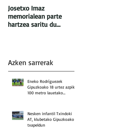
Josetxo Imaz
memorialean parte
hartzea saritu du
Txindoki AT taldeak
Azken sarrerak
Eneko Rodríguezek
Gipuzkoako 18 urtez azpiko
100 metro lauetako
errekorra: 10.92
Nesken infantil Txindoki
AT, klubetako Gipuzkoako
txapeldun