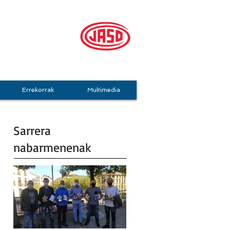
mo Taldea
Errekorrak
Multimedia
Sarrera
nabarmenenak