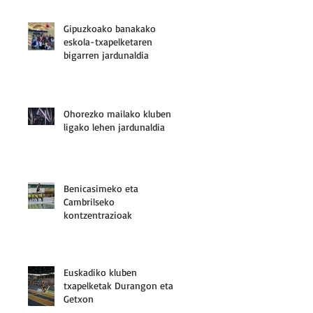
Gipuzkoako banakako
eskola-txapelketaren
bigarren jardunaldia
Ohorezko mailako kluben
ligako lehen jardunaldia
Benicasimeko eta
Cambrilseko
kontzentrazioak
Euskadiko kluben
txapelketak Durangon eta
Getxon