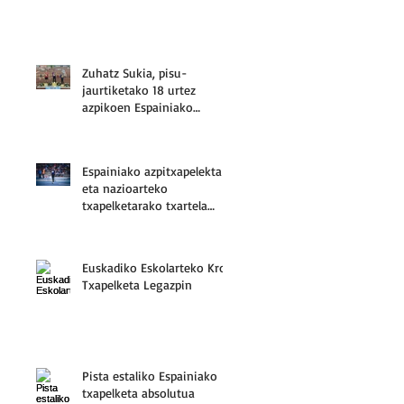
Zuhatz Sukia, pisu-
jaurtiketako 18 urtez
azpikoen Espainiako
hirugarrena
Espainiako azpitxapelekta
eta nazioarteko
txapelketarako txartela
Danel Perezentzat
Euskadiko Eskolarteko Kros
Txapelketa Legazpin
Pista estaliko Espainiako
txapelketa absolutua