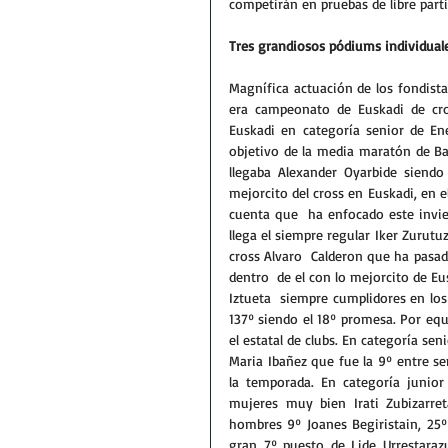
competirán en pruebas de libre parti
Tres grandiosos pódiums individuale
Magnífica actuación de los fondistas
era campeonato de Euskadi de cro
Euskadi en categoría senior de En
objetivo de la media maratón de Ba
llegaba Alexander Oyarbide siend
mejorcito del cross en Euskadi, en 
cuenta que  ha enfocado este invier
llega el siempre regular Iker Zurutu
cross Alvaro  Calderon que ha pasad
dentro  de el con lo mejorcito de Eus
Iztueta  siempre cumplidores en lo
137º siendo el 18º promesa. Por equi
el estatal de clubs. En categoría 
Maria Ibañez que fue la 9º entre 
la temporada. En categoría junior
mujeres muy bien Irati Zubizarre
hombres 9º Joanes Begiristain, 25º 
gran 7º puesto de Lide Urrestarazu