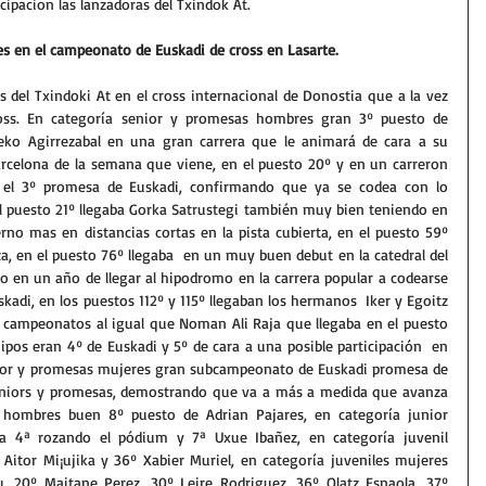
cipacion las lanzadoras del Txindok At.
s en el campeonato de Euskadi de cross en Lasarte.
 del Txindoki At en el cross internacional de Donostia que a la vez 
ss. En categoría senior y promesas hombres gran 3º puesto de 
eko Agirrezabal en una gran carrera que le animará de cara a su 
rcelona de la semana que viene, en el puesto 20º y en un carreron 
o el 3º promesa de Euskadi, confirmando que ya se codea con lo 
el puesto 21º llegaba Gorka Satrustegi también muy bien teniendo en 
no mas en distancias cortas en la pista cubierta, en el puesto 59º 
za, en el puesto 76º llegaba  en un muy buen debut en la catedral del 
o en un año de llegar al hipodromo en la carrera popular a codearse 
kadi, en los puestos 112º y 115º llegaban los hermanos  Iker y Egoitz 
s campeonatos al igual que Noman Ali Raja que llegaba en el puesto 
pos eran 4º de Euskadi y 5º de cara a una posible participación  en 
senior y promesas mujeres gran subcampeonato de Euskadi promesa de 
seniors y promesas, demostrando que va a más a medida que avanza 
 hombres buen 8º puesto de Adrian Pajares, en categoría junior 
ta 4ª rozando el pódium y 7ª Uxue Ibañez, en categoría juvenil 
Aitor Mi¡ujika y 36º Xabier Muriel, en categoría juveniles mujeres 
, 20º Maitane Perez, 30º Leire Rodriguez, 36º Olatz Esnaola, 37º 