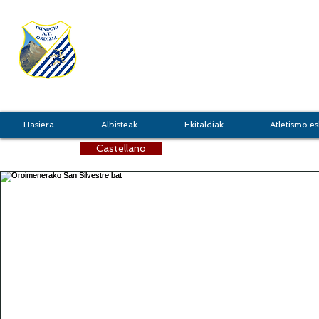
TXINDOKI
GRU
Hasiera
Albisteak
Ekitaldiak
Atletismo es
Castellano