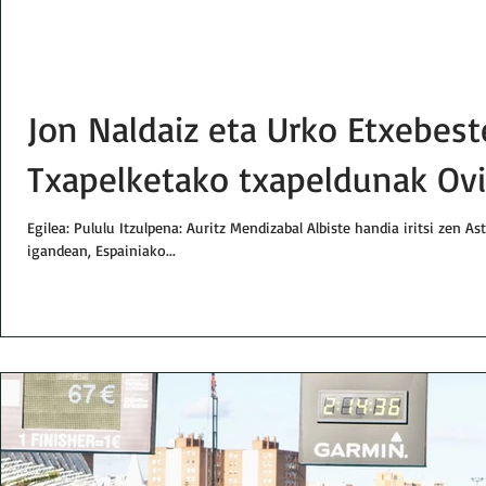
Jon Naldaiz eta Urko Etxebest
Txapelketako txapeldunak Ov
Egilea: Pululu Itzulpena: Auritz Mendizabal Albiste handia iritsi zen As
igandean, Espainiako...