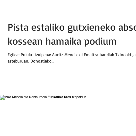
Pista estaliko gutxieneko abs
kossean hamaika podium
Egilea: Pululu Itzulpena: Auritz Mendizbal Emaitza handiak Txindoki 
asteburuan. Donostiako...