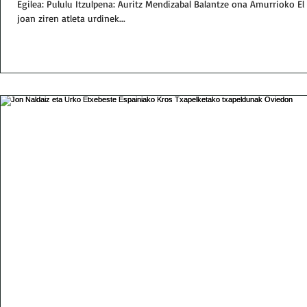
Egilea: Pululu Itzulpena: Auritz Mendizabal Balantze ona Amurrioko El
joan ziren atleta urdinek...