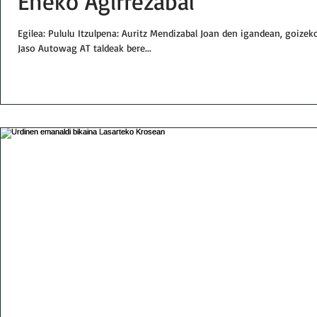
Eneko Agirrezabal
Egilea: Pululu Itzulpena: Auritz Mendizabal Joan den igandean, goize
Jaso Autowag AT taldeak bere...