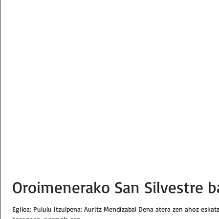
Oroimenerako San Silvestre b
Egilea: Pululu Itzulpena: Auritz Mendizabal Dena atera zen ahoz eskatze