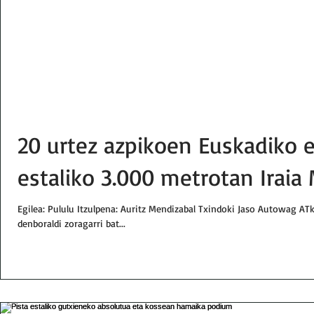
20 urtez azpikoen Euskadiko e
estaliko 3.000 metrotan Iraia
Egilea: Pululu Itzulpena: Auritz Mendizabal Txindoki Jaso Autowag ATko
denboraldi zoragarri bat...