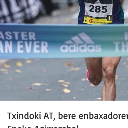
Txindoki AT, bere enbaxadorer