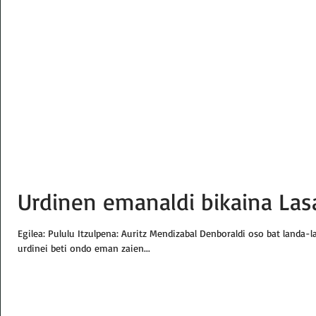
Urdinen emanaldi bikaina Las
Egilea: Pululu Itzulpena: Auritz Mendizabal Denboraldi oso bat landa-l
urdinei beti ondo eman zaien...