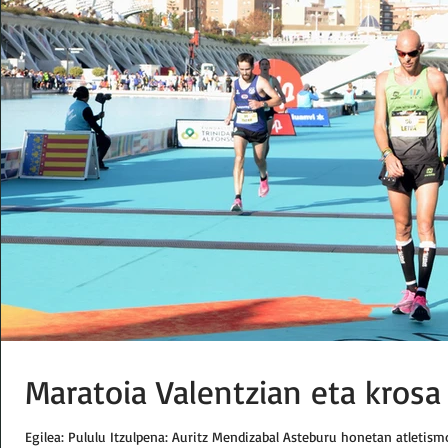
Maratoia Valentzian eta kros
Egilea: Pululu Itzulpena: Auritz Mendizabal Asteburu honetan atletis