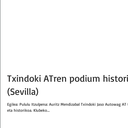
Txindoki ATren podium histor
(Sevilla)
Egilea: Pululu Itzulpena: Auritz Mendizabal Txindoki Jaso Autowag AT
eta historikoa. Klubeko...