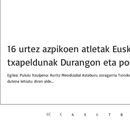
16 urtez azpikoen atletak Eus
txapeldunak Durangon eta p
Egilea: Pululu Itzulpena: Auritz Mendizabal Asteburu zoragarria Txind
dutena lehiatu diren alde...
4
5
6
7
8