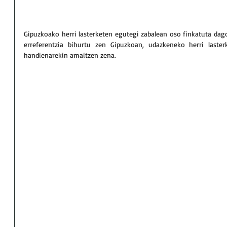
Gipuzkoako herri lasterketen egutegi zabalean oso finkatuta dago 
erreferentzia bihurtu zen Gipuzkoan, udazkeneko herri laster
handienarekin amaitzen zena.