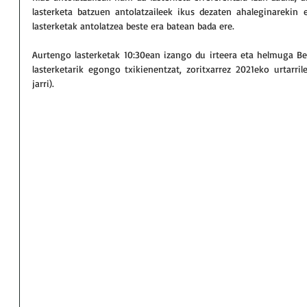
lasterketa batzuen antolatzaileek ikus dezaten ahaleginarekin et
lasterketak antolatzea beste era batean bada ere.
Aurtengo lasterketak 10:30ean izango du irteera eta helmuga Bea
lasterketarik egongo txikienentzat, zoritxarrez 2021eko urtarrile
jarri). 