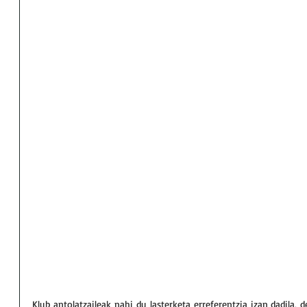
Klub antolatzaileak nahi du lasterketa erreferentzia izan dadila,