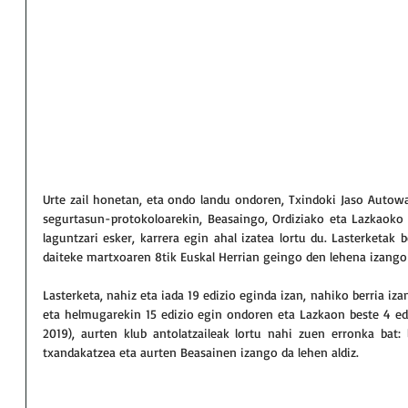
Urte zail honetan, eta ondo landu ondoren, Txindoki Jaso Autowa
segurtasun-protokoloarekin, Beasaingo, Ordiziako eta Lazkaoko u
laguntzari esker, karrera egin ahal izatea lortu du. Lasterketak 
daiteke martxoaren 8tik Euskal Herrian geingo den lehena izango 
Lasterketa, nahiz eta iada 19 edizio eginda izan, nahiko berria izan
eta helmugarekin 15 edizio egin ondoren eta Lazkaon beste 4 edi
2019), aurten klub antolatzaileak lortu nahi zuen erronka bat: l
txandakatzea eta aurten Beasainen izango da lehen aldiz.