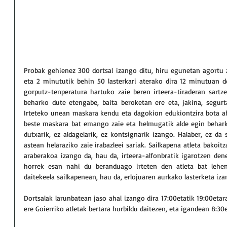
Probak gehienez 300 dortsal izango ditu, hiru egunetan agortu zi
eta 2 minututik behin 50 lasterkari aterako dira 12 minutuan d
gorputz-tenperatura hartuko zaie beren irteera-tiraderan sartz
beharko dute etengabe, baita beroketan ere eta, jakina, segur
Irteteko unean maskara kendu eta dagokion edukiontzira bota ah
beste maskara bat emango zaie eta helmugatik alde egin beharko 
dutxarik, ez aldagelarik, ez kontsignarik izango. Halaber, ez da 
astean helaraziko zaie irabazleei sariak. Sailkapena atleta bakoi
araberakoa izango da, hau da, irteera-alfonbratik igarotzen den
horrek esan nahi du beranduago irteten den atleta bat lehen
daitekeela sailkapenean, hau da, erlojuaren aurkako lasterketa iza
Dortsalak larunbatean jaso ahal izango dira 17:00etatik 19:00etar
ere Goierriko atletak bertara hurbildu daitezen, eta igandean 8:30e