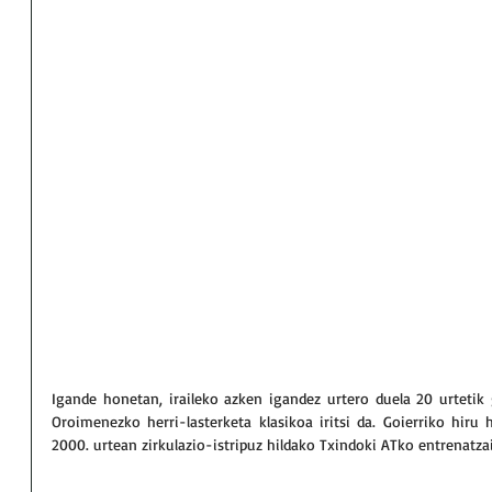
Igande honetan, iraileko azken igandez urtero duela 20 urtetik 
Oroimenezko herri-lasterketa klasikoa iritsi da. Goierriko hiru h
2000. urtean zirkulazio-istripuz hildako Txindoki ATko entrenatz