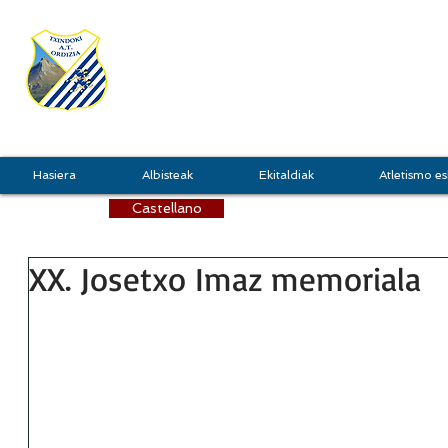
TXINDOKI
GRU
Hasiera
Albisteak
Ekitaldiak
Atletismo es
Castellano
XX. Josetxo Imaz memoriala