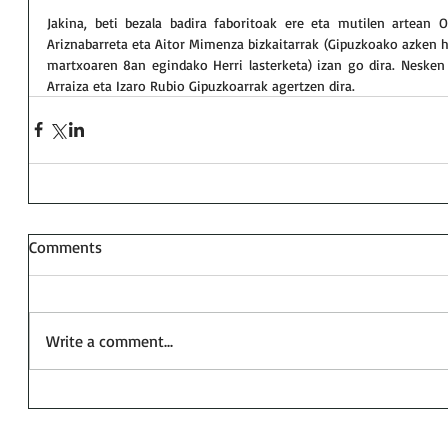
Jakina, beti bezala badira faboritoak ere eta mutilen artean O
Ariznabarreta eta Aitor Mimenza bizkaitarrak (Gipuzkoako azken he
martxoaren 8an egindako Herri lasterketa) izan go dira. Nesken a
Arraiza eta Izaro Rubio Gipuzkoarrak agertzen dira.
Comments
Write a comment...