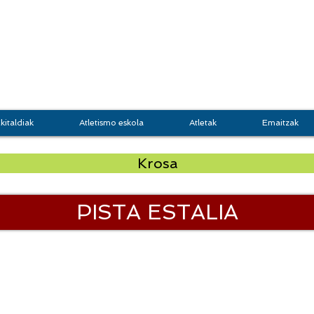
DOKI
GRUPO JASO
Atletis
kitaldiak
Atletismo eskola
Atletak
Emaitzak
Krosa
PISTA ESTALIA