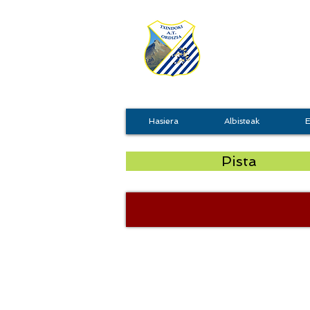
TXIN
Hasiera
Albisteak
E
Pista