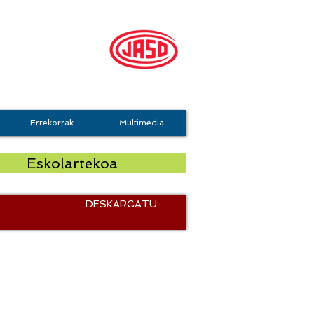
mo Taldea
Errekorrak
Multimedia
Eskolartekoa
DESKARGATU