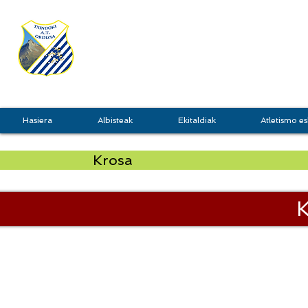
TXINDOKI
GRU
Hasiera
Albisteak
Ekitaldiak
Atletismo es
Krosa