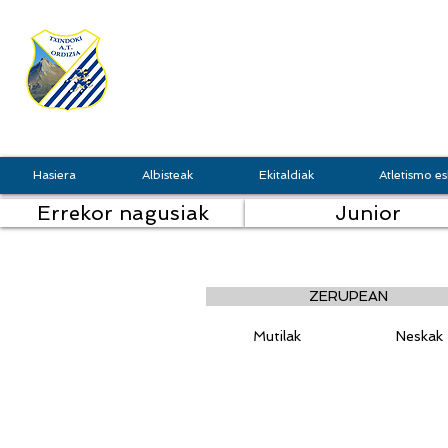
TXINDOKI
GRU
Hasiera
Albisteak
Ekitaldiak
Atletismo es
Errekor nagusiak
Junior
ZERUPEAN
Mutilak
Neskak