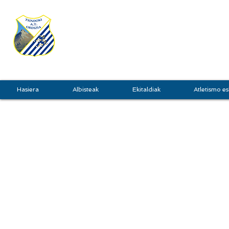
TXINDOKI
GRU
Hasiera
Albisteak
Ekitaldiak
Atletismo es
TXINDOKI KROSA -
LABORAL
EGUNA:
2019ko abenduak 1, igandea
LEKUA:
Oiangu parkea, Ordizia
KATEGORIAK:
benjamin, alebin, in
sub20, sub23, senior eta master