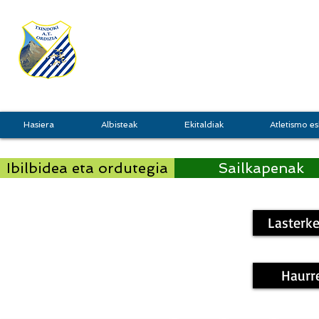
TXINDOKI
GRU
Hasiera
Albisteak
Ekitaldiak
Atletismo es
Ibilbidea eta ordutegia
Sailkapenak
Lasterke
Haurr