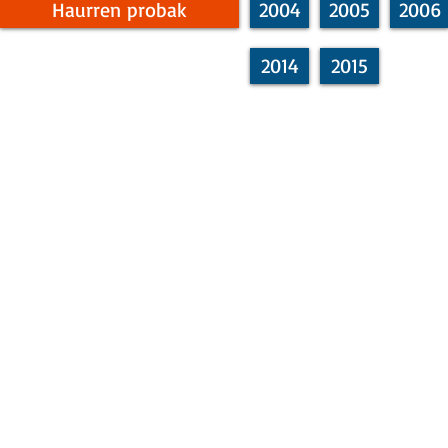
Haurren probak
2004
2005
2006
2014
2015
Email:
txindokiat@gmail.com