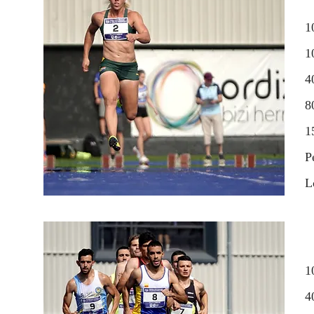
1
1
4
8
1
P
L
1
4