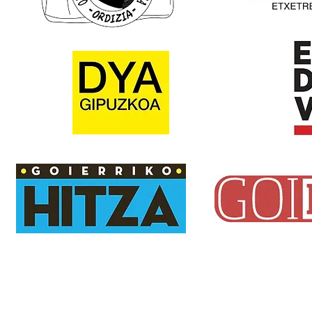
Email:
txindokiat@gmail.com