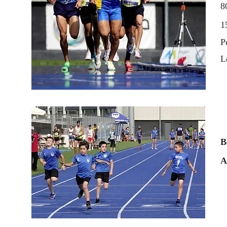
8
1
P
L
B
A