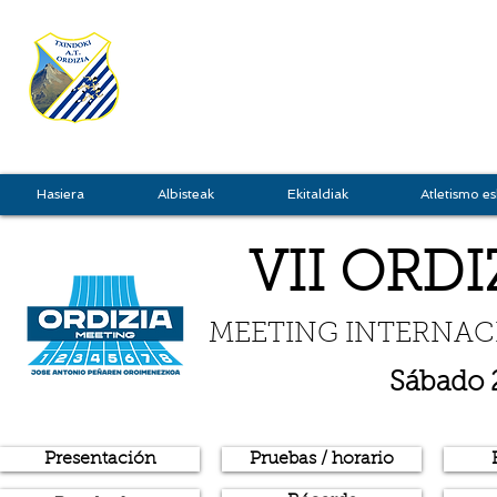
TXINDOKI
GRU
Hasiera
Albisteak
Ekitaldiak
Atletismo es
VII ORD
MEETING I
NT
ERNAC
Sábado 2
Presentación
Pruebas / horario