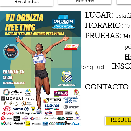
Récords
Resultados
LUGAR:
estad
HORARIO:
17
PRUEBAS:
Mu
pértiga y
H
INSCR
longitud
CONTACTO:
txind
RESULT