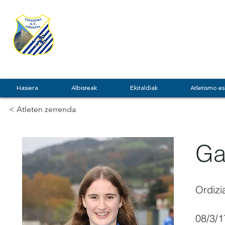
TXINDOKI
GRU
Hasiera
Albisteak
Ekitaldiak
Atletismo es
< Atleten zerrenda
Gar
Ordizi
08/3/1