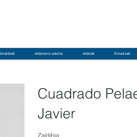
DOKI
GRUPO JASO
Atletis
kitaldiak
Atletismo eskola
Atletak
Emaitzak
Cuadrado Pelae
Javier
Zaldibia