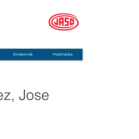
mo Taldea
Errekorrak
Multimedia
z, Jose