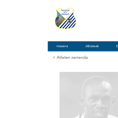
TXIN
Hasiera
Albisteak
E
< Atleten zerrenda