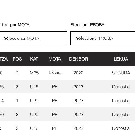
iltrar por MOTA
Filtrar por PROBA
TZA
POS
KAT
MOTA
DENBOR
LEKUA
00
2
M35
Krosa
2022
SEGURA
26
3
U16
PE
2023
Donostia
04
1
U20
PE
2023
Donostia
50
3
U20
PE
2023
Donostia
23
3
U16
PE
2023
Donostia