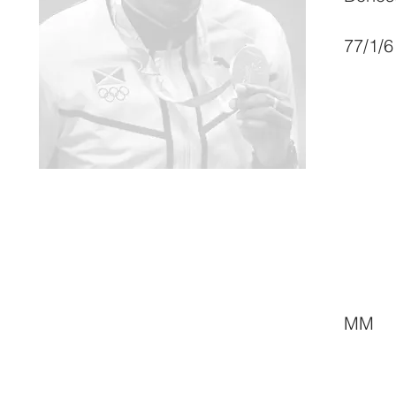
77/1/6
MM