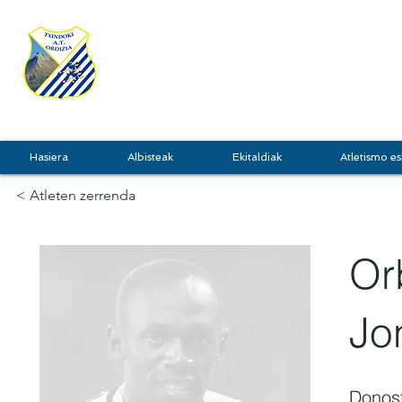
TXINDOKI
GRU
Hasiera
Albisteak
Ekitaldiak
Atletismo es
< Atleten zerrenda
Or
Jo
Donost