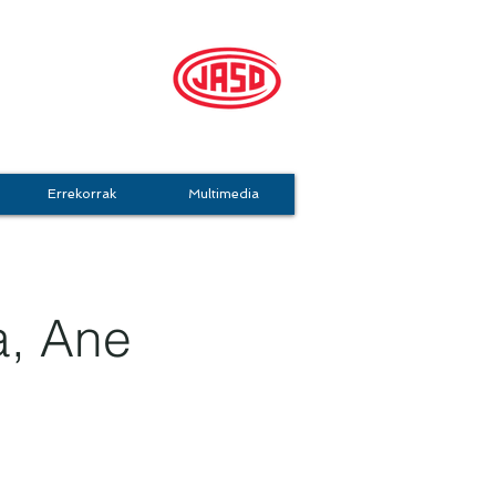
mo Taldea
Errekorrak
Multimedia
a, Ane