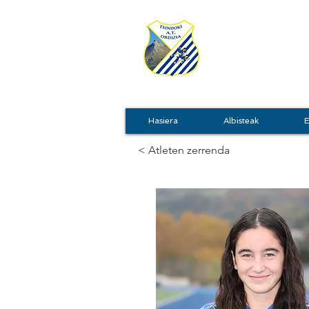
TXIN
Hasiera
Albisteak
E
< Atleten zerrenda