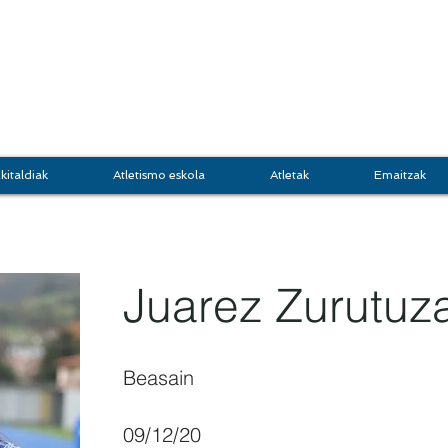
DOKI
GRUPO JASO
Atletis
kitaldiak
Atletismo eskola
Atletak
Emaitzak
Juarez Zurutuz
Beasain
09/12/20