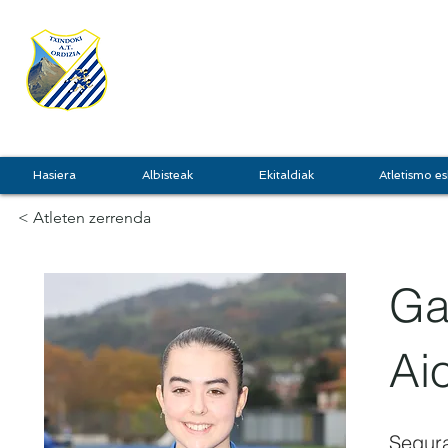
TXINDOKI
GRU
Hasiera
Albisteak
Ekitaldiak
Atletismo es
< Atleten zerrenda
Ga
Ai
Segur