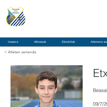
TXINDOKI
GRU
Hasiera
Albisteak
Ekitaldiak
Atletismo es
< Atleten zerrenda
Et
Beasa
09/7/2