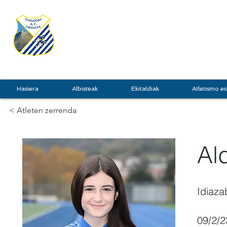
TXINDOKI
GRU
Hasiera
Albisteak
Ekitaldiak
Atletismo es
< Atleten zerrenda
Al
Idiaza
09/2/2