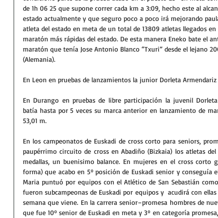
de 1h 06 25 que supone correr cada km a 3:09, hecho este al alcan
estado actualmente y que seguro poco a poco irá mejorando paula
atleta del estado en meta de un total de 13809 atletas llegados en
maratón más rápidas del estado. De esta manera Eneko bate el ant
maratón que tenía Jose Antonio Blanco “Txuri” desde el lejano 20
(Alemania).
En Leon en pruebas de lanzamientos la junior Dorleta Armendariz l
En Durango en pruebas de libre participación la juvenil Dorlet
batía hasta por 5 veces su marca anterior en lanzamiento de mart
53,01 m.
En los campeonatos de Euskadi de cross corto para seniors, prom
paupérrimo circuito de cross en Abadiño (Bizkaia) los atletas del
medallas, un buenisimo balance. En mujeres en el cross corto g
forma) que acabo en 5º posición de Euskadi senior y conseguía 
Maria puntuó por equipos con el Atlético de San Sebastián como a
fueron subcampeonas de Euskadi por equipos y  acudirá con ellas a 
semana que viene. En la carrera senior–promesa hombres de nuev
que fue 10º senior de Euskadi en meta y 3º en categoría promesa,