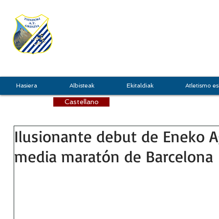
TXINDOKI
GRU
Hasiera
Albisteak
Ekitaldiak
Atletismo es
Castellano
Ilusionante debut de Eneko Ag
media maratón de Barcelona