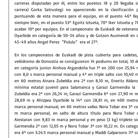
carreras disputadas por él, entre los puestos 18 y 20 llegaba s
carrera) Gorka Satrustegi no apareciendo en la clasificación
puntuando de esta manera para el equipo, en el puesto 46º ll
siempre bien, en el puesto 53º Egoitz Iztueta, 70º Iker Iztueta y 
acabar 10º por equipos. En el campeonato de Euskadi de veteran
Oyarbide en categoría de 50-54 años y de Gotzon Auzmendi en ca
45-49 años Angel Perez  “Pululu”  era el 27º.
En los campeonatos de Euskadi de pista cubierta para cadetes, 
velódromo de Donostia se consiguieron 14 podiums en total, 10 d
en categoría junior Ainhoa Argandoña fue 1ª en 200 con 25,94 m
con 8,0 s marca personal manual y 4ª en triple salto con 10,40 m
en 60 metros Ainara Zubeldia era 2ª con 8,10 m, Eneritz Aldan
mínima estatal juvenil para Salamanca y Garazi Garmendia la 
Zubeldia era 2ª con 26,24 m, Garazi Garmendia 6ª con 27,90 m mar
28,69 m y Ahizpea Oyarbide la 14ª con 28,81 m, en 400 metros
marca personal manual, en 60 metros vallas Nora Tobar era 3ª con
m marca personal, en salto de altura título para Nora Tobar c
Aiestaran con 9,83 m marca personal y en peso (3 kg) triplete si
Garmendia 2ª con 12,05 m y Nora Tobar 3ª con 10,22 m. En catego
era 6ª con 3:24:5 marca personal manual y Maddi Galparsoro 11ª c