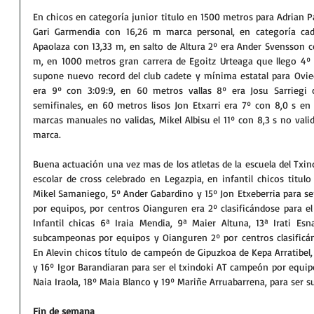
En chicos en categoría junior titulo en 1500 metros para Adrian Pa
Gari Garmendia con 16,26 m marca personal, en categoría cade
Apaolaza con 13,33 m, en salto de Altura 2º era Ander Svensson c
m, en 1000 metros gran carrera de Egoitz Urteaga que llego 4º
supone nuevo record del club cadete y mínima estatal para Ovie
era 9º con 3:09:9, en 60 metros vallas 8º era Josu Sarriegi 
semifinales, en 60 metros lisos Jon Etxarri era 7º con 8,0 s en 
marcas manuales no validas, Mikel Albisu el 11º con 8,3 s no vali
marca.
Buena actuación una vez mas de los atletas de la escuela del Txi
escolar de cross celebrado en Legazpia, en infantil chicos titul
Mikel Samaniego, 5º Ander Gabardino y 15º Jon Etxeberria para se
por equipos, por centros Oianguren era 2º clasificándose para el
Infantil chicas 6ª Iraia Mendia, 9ª Maier Altuna, 13ª Irati Esn
subcampeonas por equipos y Oianguren 2º por centros clasificán
En Alevin chicos título de campeón de Gipuzkoa de Kepa Arratibel,
y 16º Igor Barandiaran para ser el txindoki AT campeón por equipo
Naia Iraola, 18º Maia Blanco y 19º Mariñe Arruabarrena, para ser
Fin de semana