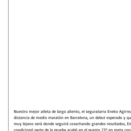
Nuestro mejor atleta de largo aliento, el seguratarra Eneko Agirrez
distancia de medio maratón en Barcelona, un debut esperado y q
muy lejano será donde seguirá cosechando grandes resultados, En
condicionó parte de la prueba acabó en el puesto 23º en meta co